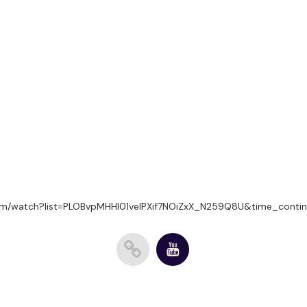
com/watch?list=PLOBvpMHHl01velPXif7NOiZxX_N259Q8U&time_cont